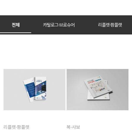
전체
카탈로그·브로슈어
리플렛·팜플렛
리플렛·팜플렛
복·사보