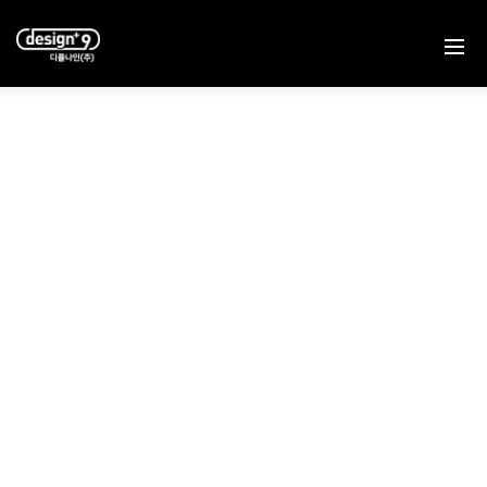
P
o
r
t
f
o
l
i
o
우리는 기획부터, 디자인, 그리고 제작까지
편집디자인에 특화되어 있습니다.
내일의 감각을 내다보는
디플나인의 다양한 포트폴리오를 살펴보세요.